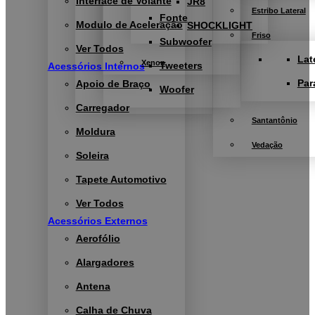
Interface de Volante
JR8
Estribo Lateral
Fonte
Modulo de Aceleração
SHOCKLIGHT
Friso
Subwoofer
Ver Todos
Lat
Xenon
Tweeters
Acessórios Internos
Par
Apoio de Braço
Woofer
Carregador
Santantônio
Moldura
Vedação
Soleira
Tapete Automotivo
Ver Todos
Acessórios Externos
Aerofólio
Alargadores
Antena
Calha de Chuva