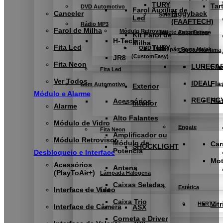
TURY
Tar
DVD Automotivo
Farol Auxiliar de
Canceler
Piggyback
Soleira
Led
(FAAFTECH)
Rádio MP3
Farol de Milha
Módulo Retrovisor
Tapete Automotivo
Capa Estepe
Kit Farol de
H-Tech
Milha
Fita Led
TURY
OBD Tool
Tampão Porta Malas
Capota Marítima
(CustomEasy)
JR8
Fita Neon
LURECA
Fla
Fita Led
Ver Todos
IDEAL
Fla
Som Automotivo
Exterior
Módulo e Alarme
REGENC
Fla
Acessórios
Interior
Alarme
Alto Falantes
Módulo de Vidro
Engate
Fita Neon
Amplificador ou
Módulo Retrovisor
Módulo de
Car
SHOCKLIGHT
Potência
Desbloqueio e Interface
Mo
Acessórios
Antena
(PlayToAir+)
Lâmpada Halógena
Caixas Seladas
Estética
Interface de Vídeo
Led
Caixa Trio
Vitr
HERTZ
Interface de Câmera
ASX
Corneta e Driver