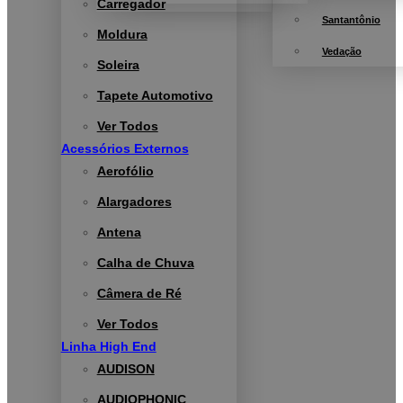
Carregador
Santantônio
Moldura
Vedação
Soleira
Tapete Automotivo
Ver Todos
Acessórios Externos
Aerofólio
Alargadores
Antena
Calha de Chuva
Câmera de Ré
Ver Todos
Linha High End
AUDISON
AUDIOPHONIC