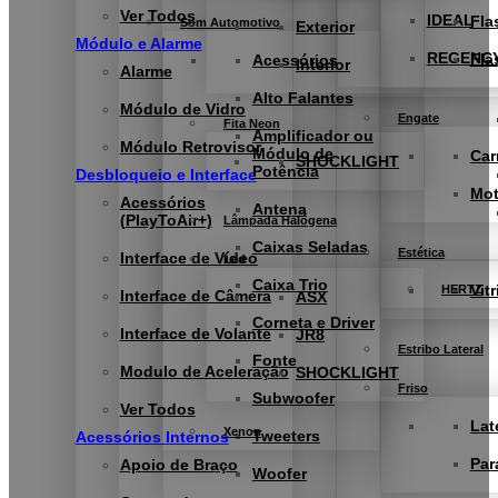
Ver Todos
IDEAL
Fla
Som Automotivo
Exterior
Módulo e Alarme
REGENC
Fla
Acessórios
Interior
Alarme
Alto Falantes
Módulo de Vidro
Engate
Fita Neon
Amplificador ou
Módulo Retrovisor
Módulo de
Car
SHOCKLIGHT
Potência
Desbloqueio e Interface
Mo
Acessórios
Antena
(PlayToAir+)
Lâmpada Halógena
Caixas Seladas
Estética
Interface de Vídeo
Led
Caixa Trio
Vitr
HERTZ
Interface de Câmera
ASX
Corneta e Driver
Interface de Volante
JR8
Estribo Lateral
Fonte
Modulo de Aceleração
SHOCKLIGHT
Friso
Subwoofer
Ver Todos
Lat
Xenon
Tweeters
Acessórios Internos
Par
Apoio de Braço
Woofer