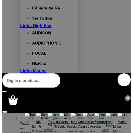
Câmera de Ré
Ver Todos
Linha High End
AUDISON
AUDIOPHONIC
FOCAL
HERTZ
Linha Marine
0
Todos
Som e
Módulo
Desblo
Acessó
Acessó
Linha
os
Ilumina
Linha
Multimí
e
queio e
rios
rios
Marin