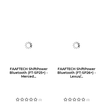
FAAFTECH ShiftPower
FAAFTECH ShiftPower
Bluetooth (FT-SP25+) -
Bluetooth (FT-SP26+) -
Merced...
Lexus/...
LOGIN OU
LOGIN OU
CADASTRE-SE
CADASTRE-SE
PARA VER O
PARA VER O
PREÇO
PREÇO
(0)
(0)