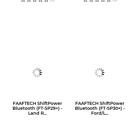
(0)
(0)
FAAFTECH ShiftPower
FAAFTECH ShiftPower
Bluetooth (FT-SP29+) -
Bluetooth (FT-SP30+) -
Land R...
Ford/L...
LOGIN OU
LOGIN OU
CADASTRE-SE
CADASTRE-SE
PARA VER O
PARA VER O