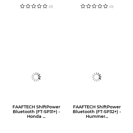
PREÇO
PREÇO
(0)
(0)
FAAFTECH ShiftPower
FAAFTECH ShiftPower
Bluetooth (FT-SP31+) -
Bluetooth (FT-SP32+) -
Honda ...
Hummer...
LOGIN OU
LOGIN OU
CADASTRE-SE
CADASTRE-SE