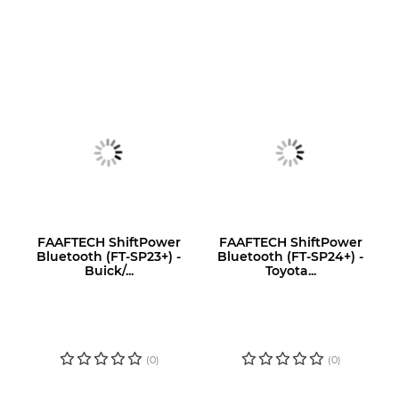
FAAFTECH ShiftPower
FAAFTECH ShiftPower
Bluetooth (FT-SP23+) -
Bluetooth (FT-SP24+) -
Buick/...
Toyota...
LOGIN OU
LOGIN OU
CADASTRE-SE
CADASTRE-SE
PARA VER O
PARA VER O
PREÇO
PREÇO
(0)
(0)