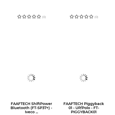
CADASTRE-SE
CADASTRE-SE
PARA VER O
PARA VER O
PREÇO
PREÇO
(0)
(0)
FAAFTECH ShiftPower
FAAFTECH Piggyback
Bluetooth (FT-SP37+) -
01 - UP/Polo - FT-
Iveco ...
PIGGYBACK01