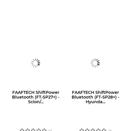
FAAFTECH ShiftPower
FAAFTECH ShiftPower
Bluetooth (FT-SP27+) -
Bluetooth (FT-SP28+) -
Scion/...
Hyunda...
LOGIN OU
LOGIN OU
CADASTRE-SE
CADASTRE-SE
PARA VER O
PARA VER O
PREÇO
PREÇO