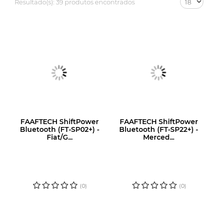
Resultado(s):
39 produtos encontrados
FAAFTECH ShiftPower
FAAFTECH ShiftPower
Bluetooth (FT-SP02+) -
Bluetooth (FT-SP22+) -
Fiat/G...
Merced...
LOGIN OU
LOGIN OU
CADASTRE-SE
CADASTRE-SE
PARA VER O
PARA VER O
PREÇO
PREÇO
(0)
(0)