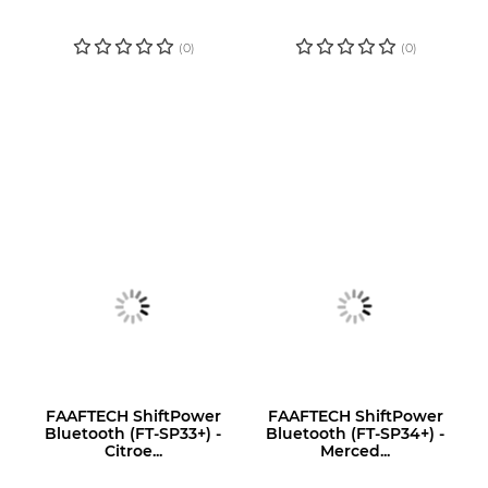
PARA VER O
PARA VER O
PREÇO
PREÇO
(0)
(0)
FAAFTECH ShiftPower
FAAFTECH ShiftPower
Bluetooth (FT-SP33+) -
Bluetooth (FT-SP34+) -
Citroe...
Merced...
LOGIN OU
LOGIN OU