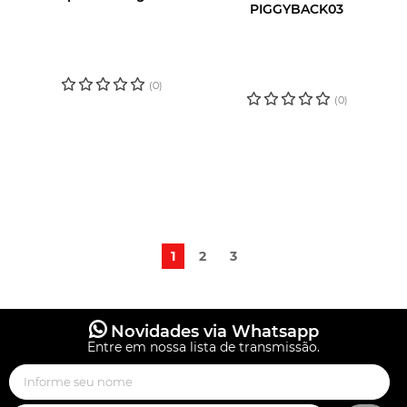
PIGGYBACK03
LOGIN OU
LOGIN OU
CADASTRE-SE
CADASTRE-SE
PARA VER O
PARA VER O
PREÇO
PREÇO
(0)
(0)
1
2
3
Novidades via Whatsapp
Entre em nossa lista de transmissão.