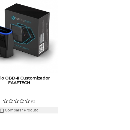
lo OBD-II Customizador
FAAFTECH
N OU CADASTRE-SE
RA VER O PREÇO
(0)
Comparar Produto