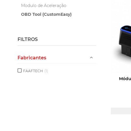
Modulo de Aceleração
OBD Tool (CustomEasy)
FILTROS
Fabricantes
FAAFTECH
(1)
Módu
LOGI
PA