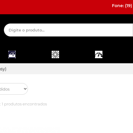
Fone: (19)
MÓDULO E
DESBLOQUEIO
ACESSÓRIOS
ALARME
E INTERFACE
INTERNOS
sy)
:
1 produtos encontrados