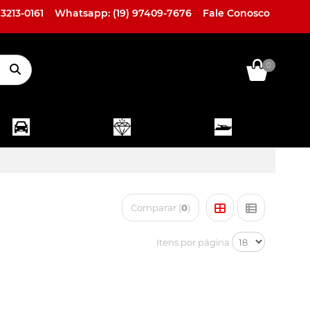
 3213-0161
Whatsapp: (19) 97409-7676
Fale Conosco
0
ACESSÓRIOS
LINHA
LINHA
EXTERNOS
HIGH END
MARINE
Comparar (
0
)
Itens por página