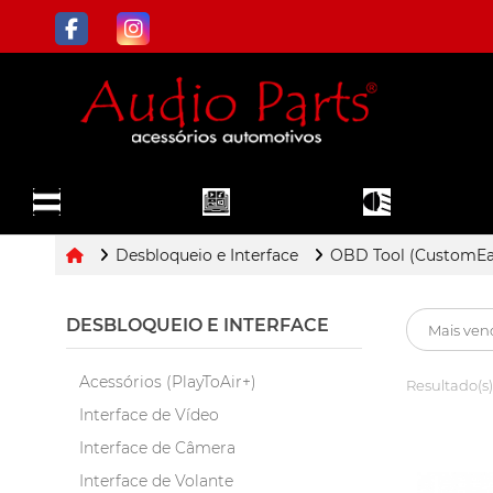
ILUMINAÇÃO
TODOS OS
SOM E
E FAROL DE
DEPARTAMENTOS
MULTIMÍDIA
MILHA
Desbloqueio e Interface
OBD Tool (CustomEa
DESBLOQUEIO E INTERFACE
Acessórios (PlayToAir+)
Resultado(s)
Interface de Vídeo
Interface de Câmera
Interface de Volante