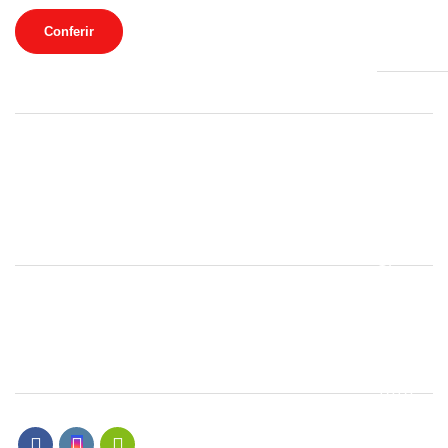
Conferir
Campina
(Matriz)
Institucional
Rua Mári
Mendes,
Política de Privacidade e Cookies
77
Jd.
Sobre Audio Parts
Chapadã
Central de atendimento
-
Campinas
Dúvidas Frequentes
SP
Fone : (19
Pagamento e entregas
3213-016
Política de Trocas e Devoluções
WhatsAp
: (19)
97409-
Social
7676