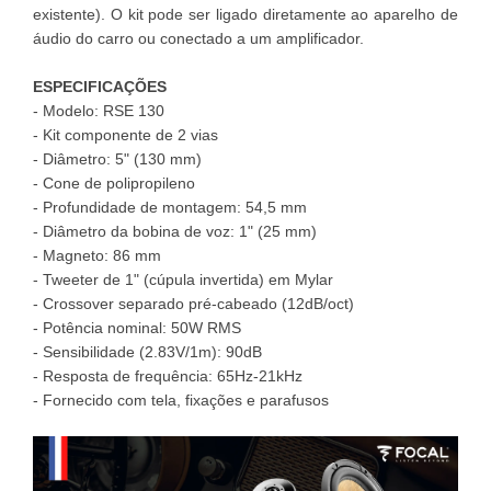
existente). O kit pode ser ligado diretamente ao aparelho de
áudio do carro ou conectado a um amplificador.
ESPECIFICAÇÕES
-
Modelo: RSE 130
-
Kit componente de 2 vias
-
Diâmetro: 5" (130 mm)
-
Cone de polipropileno
-
Profundidade de montagem: 54,5 mm
-
Diâmetro da bobina de voz: 1" (25 mm)
-
Magneto: 86 mm
-
Tweeter de 1" (cúpula invertida) em Mylar
-
Crossover separado pré-cabeado (12dB/oct)
-
Potência nominal: 50W RMS
-
Sensibilidade (2.83V/1m): 90dB
-
Resposta de frequência: 65Hz-21kHz
- Fornecido com tela, fixações e parafusos