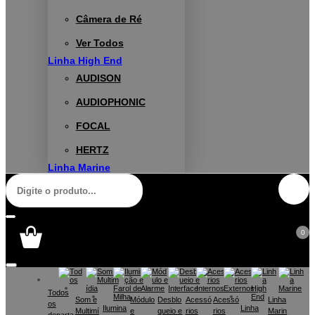
Câmera de Ré
Ver Todos
Linha High End
AUDISON
AUDIOPHONIC
FOCAL
HERTZ
Linha Marine
0
Todos
Som e
Módulo
Desblo
Acessó
Acessó
Linha
os
Ilumina
Linha
Multimí
e
queio e
rios
rios
Marin