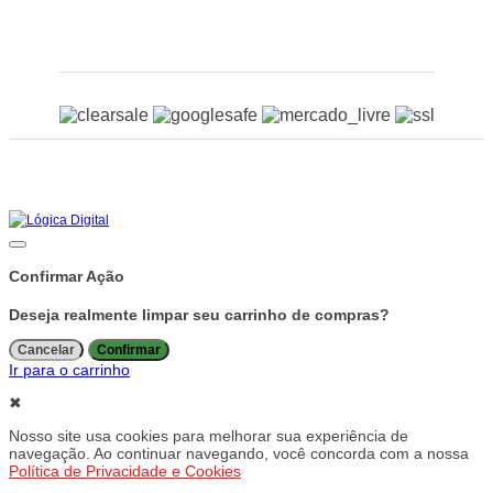
Certificados
Copyright © 2026 - Todos os direitos reservados
Rua Mario Mendes, 77, Jardim Chapadão - Campinas/SP
CNPJ:
04.474.238/0001-00
Confirmar Ação
Deseja realmente limpar seu carrinho de compras?
Cancelar
Confirmar
Ir para o carrinho
✖
Nosso site usa cookies para melhorar sua experiência de
navegação. Ao continuar navegando, você concorda com a nossa
Política de Privacidade e Cookies