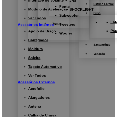
Interface de Volante
JR8
Estribo Lateral
Fonte
Modulo de Aceleração
SHOCKLIGHT
Friso
Subwoofer
Ver Todos
Lat
Xenon
Tweeters
Acessórios Internos
Par
Apoio de Braço
Woofer
Carregador
Santantônio
Moldura
Vedação
Soleira
Tapete Automotivo
Ver Todos
Acessórios Externos
Aerofólio
Alargadores
Antena
Calha de Chuva