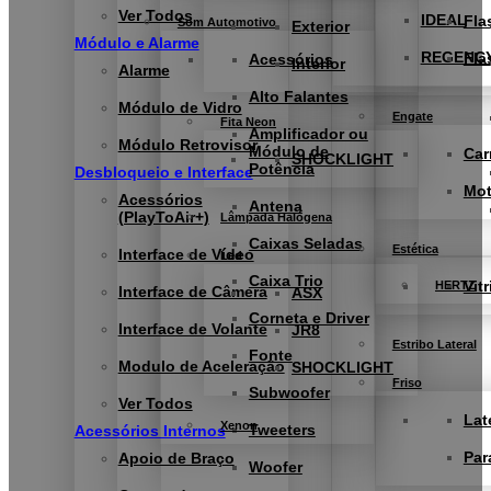
Ver Todos
IDEAL
Fla
Som Automotivo
Exterior
Módulo e Alarme
REGENC
Fla
Acessórios
Interior
Alarme
Alto Falantes
Módulo de Vidro
Engate
Fita Neon
Amplificador ou
Módulo Retrovisor
Módulo de
Car
SHOCKLIGHT
Potência
Desbloqueio e Interface
Mo
Acessórios
Antena
(PlayToAir+)
Lâmpada Halógena
Caixas Seladas
Estética
Interface de Vídeo
Led
Caixa Trio
Vitr
HERTZ
Interface de Câmera
ASX
Corneta e Driver
Interface de Volante
JR8
Estribo Lateral
Fonte
Modulo de Aceleração
SHOCKLIGHT
Friso
Subwoofer
Ver Todos
Lat
Xenon
Tweeters
Acessórios Internos
Par
Apoio de Braço
Woofer