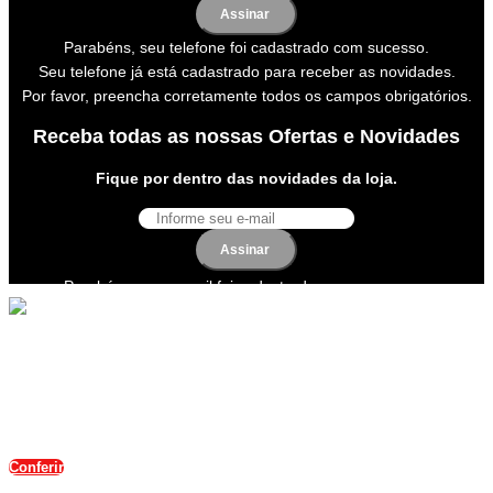
Assinar
Parabéns, seu telefone foi cadastrado com sucesso.
Seu telefone já está cadastrado para receber as novidades.
Por favor, preencha corretamente todos os campos obrigatórios.
Receba todas as nossas Ofertas e Novidades
Fique por dentro das novidades da loja.
Assinar
Parabéns, seu e-mail foi cadastrado com sucesso.
Seu e-mail já está cadastrado para receber newsletter.
Por favor, preencha corretamente todos os campos obrigatórios.
Com 22 anos no mercado, somos uma empresa
especializada na distribuição de acessórios automotivos.
Nosso objetivo é oferecer os melhores produtos e serviços
aos nossos clientes.
Conferir