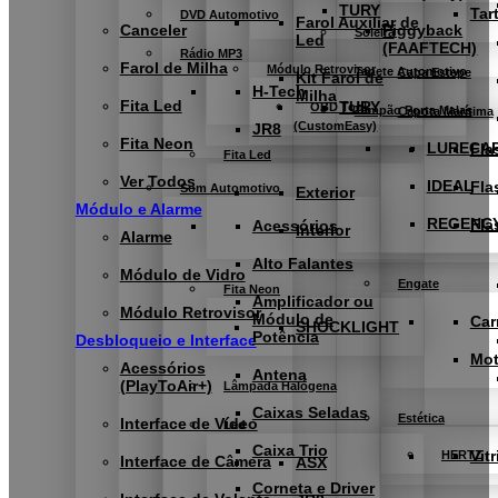
TURY
Tar
DVD Automotivo
Farol Auxiliar de
Canceler
Piggyback
Soleira
Led
(FAAFTECH)
Rádio MP3
Farol de Milha
Módulo Retrovisor
Tapete Automotivo
Capa Estepe
Kit Farol de
H-Tech
Milha
Fita Led
TURY
OBD Tool
Tampão Porta Malas
Capota Marítima
(CustomEasy)
JR8
Fita Neon
LURECA
Fla
Fita Led
Ver Todos
IDEAL
Fla
Som Automotivo
Exterior
Módulo e Alarme
REGENC
Fla
Acessórios
Interior
Alarme
Alto Falantes
Módulo de Vidro
Engate
Fita Neon
Amplificador ou
Módulo Retrovisor
Módulo de
Car
SHOCKLIGHT
Potência
Desbloqueio e Interface
Mo
Acessórios
Antena
(PlayToAir+)
Lâmpada Halógena
Caixas Seladas
Estética
Interface de Vídeo
Led
Caixa Trio
Vitr
HERTZ
Interface de Câmera
ASX
Corneta e Driver