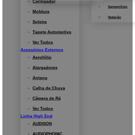
Carregador
Santantônio
Moldura
Vedação
Soleira
Tapete Automotivo
Ver Todos
Acessórios Externos
Aerofólio
Alargadores
Antena
Calha de Chuva
Câmera de Ré
Ver Todos
Linha High End
AUDISON
AUDIOPHONIC