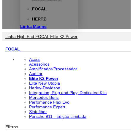
FOCAL
HERTZ
Linha Marine
Linha High End
FOCAL
Elite K2 Power
FOCAL
Acess
Acessórios
Amplificador/Processador
Auditor
Elite K2 Power
Elite New Utopia
Harley-Davidson
Integration, Plug and Play, Dedicated Kits
Mercedes-Benz
Perfomance Flax Evo
Perfomance Expert
Slatefiber
Porsche 911 - Edição Limitada
Filtros