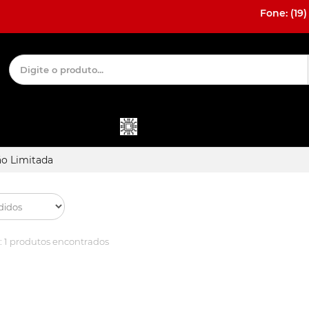
Fone: (19)
MÓDULO E
DESBLOQUEIO
ACESSÓRIOS
ALARME
E INTERFACE
INTERNOS
ão Limitada
:
1 produtos encontrados