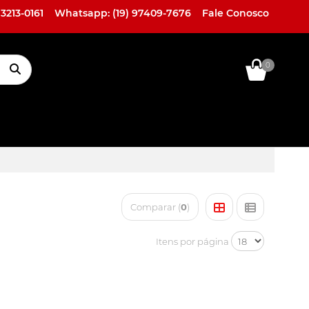
 3213-0161
Whatsapp: (19) 97409-7676
Fale Conosco
0
ACESSÓRIOS
LINHA HIGH
LINHA
EXTERNOS
END
MARINE
Comparar (
0
)
Itens por página