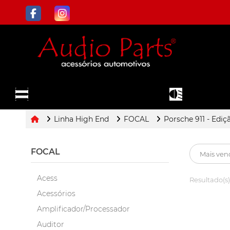
ILUMINAÇÃO
TODOS OS
SOM E
E FAROL DE
DEPARTAMENTOS
MULTIMÍDIA
MILHA
Linha High End
FOCAL
Porsche 911 - Ediç
FOCAL
Acess
Resultado(s)
Acessórios
Amplificador/Processador
Auditor