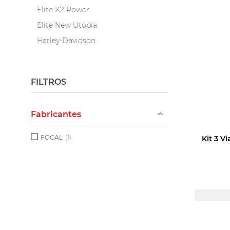
Elite K2 Power
Elite New Utopia
Harley-Davidson
Integration, Plug and Play,
Dedicated Kits
FILTROS
Mercedes-Benz
Perfomance Flax Evo
Perfomance Expert
Fabricantes
Slatefiber
FOCAL
(1)
Kit 3 V
Porsche 911 - Edição Limitada
LOGI
PA