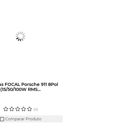
ias FOCAL Porsche 911 8Pol
(15/50/100W RMS...
N OU CADASTRE-SE
RA VER O PREÇO
(0)
Comparar Produto