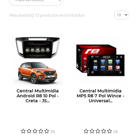
Resultado(s):
13 produtos encontrados
Central Multimídia
Central Multimídia
Android R8 10 Pol -
MP5 R8 7 Pol Wince -
Creta - JS...
Universal...
LOGIN OU
LOGIN OU
CADASTRE-SE
CADASTRE-SE
PARA VER O
PARA VER O
PREÇO
PREÇO
(0)
(0)