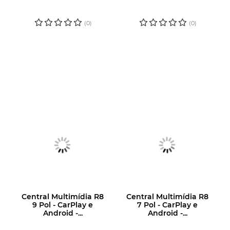
PARA VER O
PARA VER O
PREÇO
PREÇO
(0)
(0)
Central Multimídia R8
Central Multimídia R8
9 Pol - CarPlay e
7 Pol - CarPlay e
Android -...
Android -...
LOGIN OU
LOGIN OU