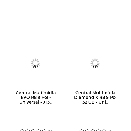
Central Multimídia
Central Multimídia
EVO R8 9 Pol -
Diamond X R8 9 Pol
Universal - JT3...
32 GB - Uni...
LOGIN OU
LOGIN OU
CADASTRE-SE
CADASTRE-SE
PARA VER O
PARA VER O
PREÇO
PREÇO