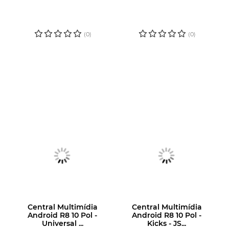
CADASTRE-SE
CADASTRE-SE
PARA VER O
PARA VER O
PREÇO
PREÇO
(0)
(0)
Central Multimídia
Central Multimídia
Android R8 10 Pol -
Android R8 10 Pol -
Universal ...
Kicks - JS...