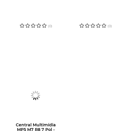
LOGIN OU
LOGIN OU
CADASTRE-SE
CADASTRE-SE
PARA VER O
PARA VER O
PREÇO
PREÇO
(0)
(0)
Central Multimídia
MP5 M7 R8 7 Pol -