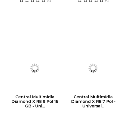
(0)
(0)
Central Multimídia
Central Multimídia
Diamond X R8 9 Pol 16
Diamond X R8 7 Pol -
GB - Uni...
Universal...
LOGIN OU
LOGIN OU
CADASTRE-SE
CADASTRE-SE
PARA VER O
PARA VER O