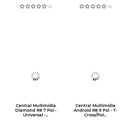
PREÇO
PREÇO
(0)
(0)
Central Multimídia
Central Multimídia
Diamond R8 7 Pol -
Android R8 9 Pol - T-
Universal -...
Cross/Pol...
LOGIN OU
LOGIN OU
CADASTRE-SE
CADASTRE-SE