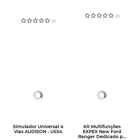
CADASTRE-SE
PARA VER O
PARA VER O
PREÇO
PREÇO
(0)
(0)
Simulador Universal 4
Kit Multifunções
Vias AUDISON - USS4
EXPEX New Ford
Ranger Dedicado p...
LOGIN OU