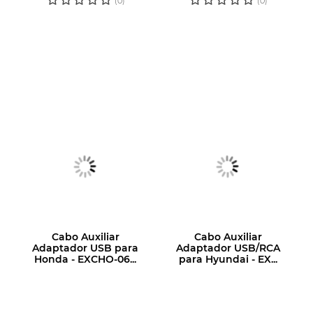
(0)
(0)
Cabo Auxiliar
Cabo Auxiliar
Adaptador USB para
Adaptador USB/RCA
Honda - EXCHO-06...
para Hyundai - EX...
LOGIN OU
LOGIN OU
CADASTRE-SE
CADASTRE-SE
PARA VER O
PARA VER O