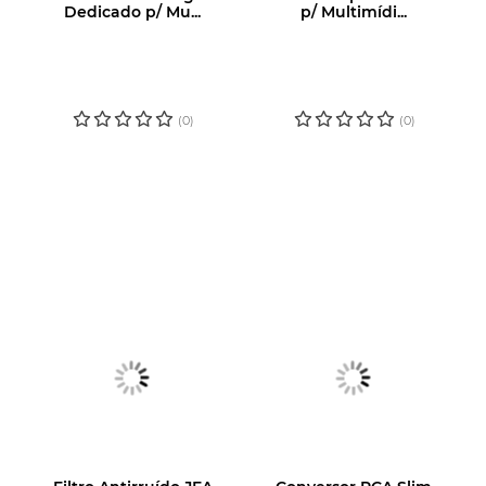
Dedicado p/ Mu...
p/ Multimídi...
LOGIN OU
LOGIN OU
CADASTRE-SE
CADASTRE-SE
PARA VER O
PARA VER O
PREÇO
PREÇO
(0)
(0)