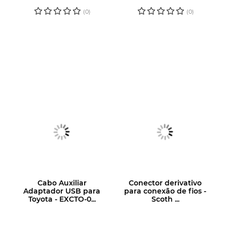
PREÇO
PREÇO
(0)
(0)
Cabo Auxiliar
Conector derivativo
Adaptador USB para
para conexão de fios -
Toyota - EXCTO-0...
Scoth ...
LOGIN OU
LOGIN OU
CADASTRE-SE
CADASTRE-SE