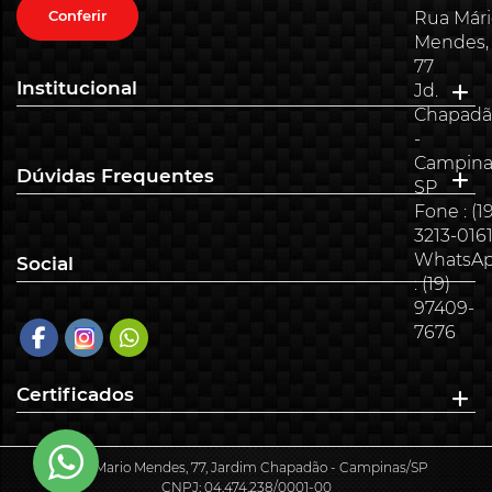
Conferir
Rua Már
Mendes,
77
Institucional
Jd.
Chapadã
-
Campina
Dúvidas Frequentes
SP
Fone : (19
3213-016
WhatsA
Social
: (19)
97409-
7676
Certificados
Rua Mario Mendes, 77, Jardim Chapadão - Campinas/SP
CNPJ: 04.474.238/0001-00