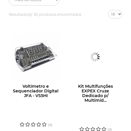
Resultado(s):
50 produtos encontrados
Voltímetro e
Kit Multifunções
Sequenciador Digital
EXPEX Cruze
JFA - VS5HI
Dedicado p/
Multimíd...
LOGIN OU
LOGIN OU
CADASTRE-SE
CADASTRE-SE
PARA VER O
PARA VER O
PREÇO
PREÇO
(0)
(0)