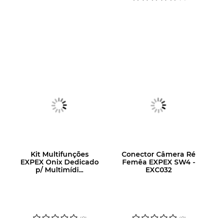
Kit Multifunções
Conector Câmera Ré
EXPEX Onix Dedicado
Femêa EXPEX SW4 -
p/ Multimídi...
EXC032
LOGIN OU
LOGIN OU
CADASTRE-SE
CADASTRE-SE
PARA VER O
PARA VER O
PREÇO
PREÇO