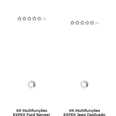
LOGIN OU
CADASTRE-SE
CADASTRE-SE
PARA VER O
PARA VER O
PREÇO
PREÇO
(0)
(0)
Kit Multifunções
Kit Multifunções
EXPEX Ford Ranger
EXPEX Jeep Dedicado