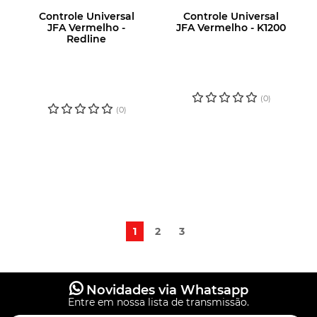
Controle Universal
Controle Universal
JFA Vermelho -
JFA Vermelho - K1200
Redline
LOGIN OU
LOGIN OU
CADASTRE-SE
CADASTRE-SE
PARA VER O
PARA VER O
PREÇO
PREÇO
(0)
(0)
1
2
3
Novidades via Whatsapp
Entre em nossa lista de transmissão.