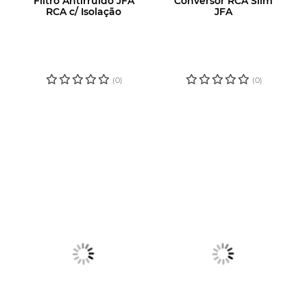
Filtro Antirruído JFA
Conversor RCA Slim
RCA c/ Isolação
JFA
LOGIN OU
LOGIN OU
CADASTRE-SE
CADASTRE-SE
PARA VER O
PARA VER O
PREÇO
PREÇO
(0)
(0)