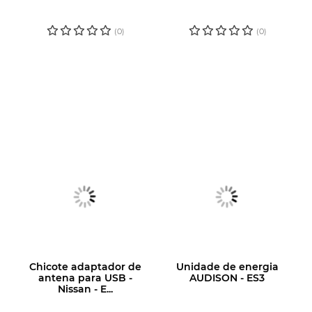
PARA VER O
PARA VER O
PREÇO
PREÇO
(0)
(0)
Chicote adaptador de
Unidade de energia
antena para USB -
AUDISON - ES3
Nissan - E...
LOGIN OU
LOGIN OU
CADASTRE-SE