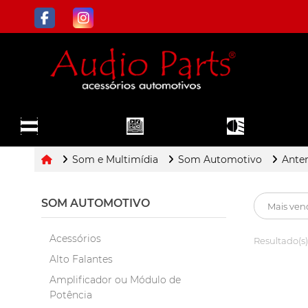
ILUMINAÇÃO
TODOS OS
SOM E
E FAROL DE
DEPARTAMENTOS
MULTIMÍDIA
MILHA
Som e Multimídia
Som Automotivo
Ante
SOM AUTOMOTIVO
Acessórios
Resultado(s)
Alto Falantes
Amplificador ou Módulo de
Potência