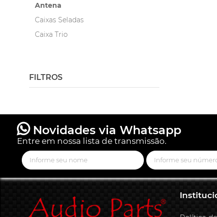
Antena
Caixas Seladas
Caixa Trio
Corneta e Driver
Fonte
FILTROS
Subwoofer
Tweeters
Woofer
Novidades via Whatsapp
Entre em nossa lista de transmissão.
Instituci