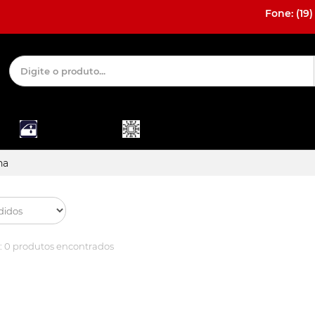
Fone: (19)
MÓDULO E
DESBLOQUEIO
ACESSÓRIOS
ALARME
E INTERFACE
INTERNOS
na
:
0 produtos encontrados