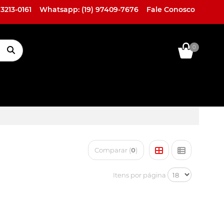
 3213-0161
Whatsapp: (19) 97409-7676
Fale Conosco
0
ACESSÓRIOS
LINHA HIGH
LINHA
EXTERNOS
END
MARINE
Comparar (
0
)
Itens por página