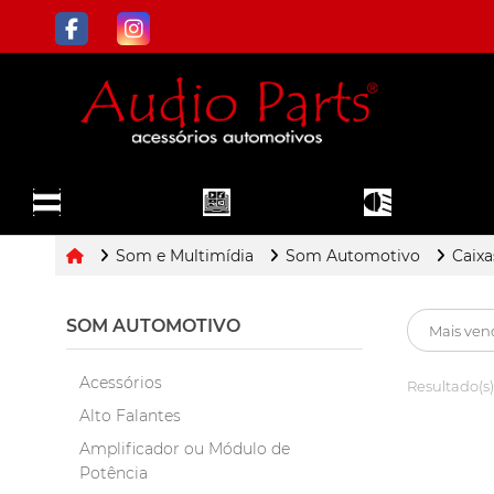
ILUMINAÇÃO
TODOS OS
SOM E
E FAROL DE
DEPARTAMENTOS
MULTIMÍDIA
MILHA
Som e Multimídia
Som Automotivo
Caixa
SOM AUTOMOTIVO
Acessórios
Resultado(s)
Alto Falantes
Amplificador ou Módulo de
Potência