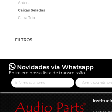
Antena
Caixas Seladas
Caixa Trio
Corneta e Driver
Fonte
FILTROS
Subwoofer
Tweeters
Woofer
Novidades via Whatsapp
Entre em nossa lista de transmissão.
Instituci