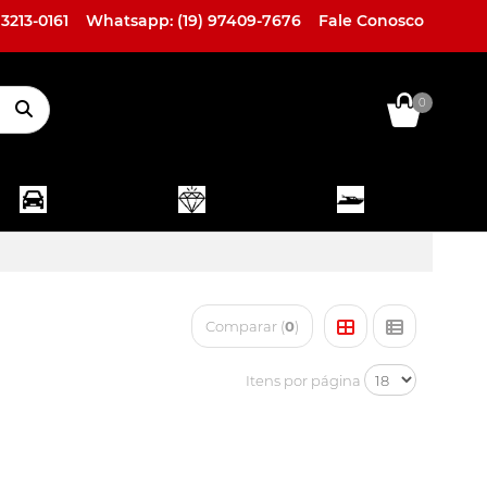
 3213-0161
Whatsapp: (19) 97409-7676
Fale Conosco
0
ACESSÓRIOS
LINHA
LINHA
EXTERNOS
HIGH END
MARINE
Comparar (
0
)
Itens por página