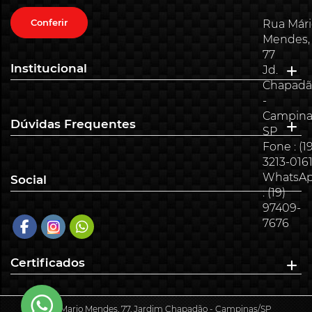
Conferir
Rua Már
Mendes,
77
Institucional
Jd.
Chapadã
-
Campina
Dúvidas Frequentes
SP
Fone : (19
3213-016
WhatsA
Social
: (19)
97409-
7676
Certificados
Rua Mario Mendes, 77, Jardim Chapadão - Campinas/SP