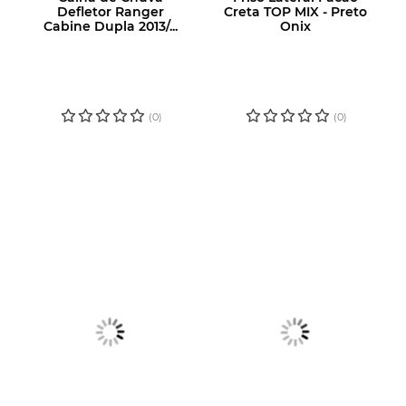
Defletor Ranger
Creta TOP MIX - Preto
Cabine Dupla 2013/...
Onix
LOGIN OU
LOGIN OU
CADASTRE-SE
CADASTRE-SE
PARA VER O
PARA VER O
PREÇO
PREÇO
(0)
(0)