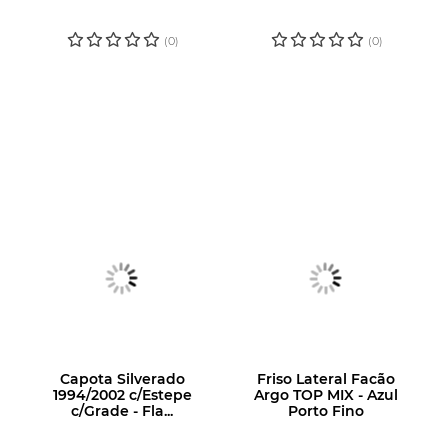
PARA VER O
PARA VER O
PREÇO
PREÇO
(0)
(0)
Capota Silverado
Friso Lateral Facão
1994/2002 c/Estepe
Argo TOP MIX - Azul
c/Grade - Fla...
Porto Fino
LOGIN OU
LOGIN OU