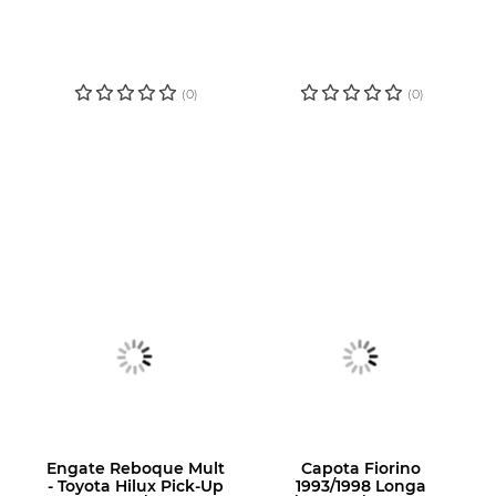
LOGIN OU
LOGIN OU
CADASTRE-SE
CADASTRE-SE
PARA VER O
PARA VER O
PREÇO
PREÇO
(0)
(0)
Engate Reboque Mult
Capota Fiorino
- Toyota Hilux Pick-Up
1993/1998 Longa