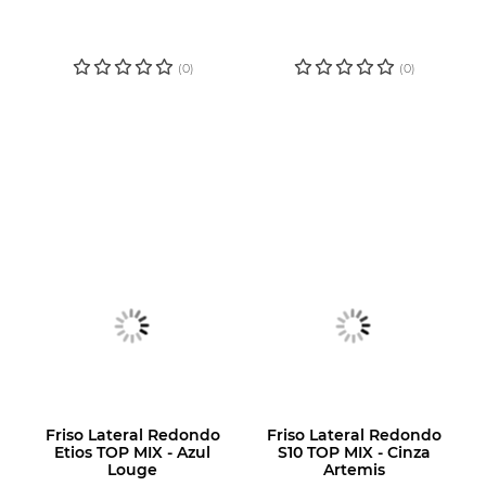
CADASTRE-SE
CADASTRE-SE
PARA VER O
PARA VER O
PREÇO
PREÇO
(0)
(0)
Friso Lateral Redondo
Friso Lateral Redondo
Etios TOP MIX - Azul
S10 TOP MIX - Cinza
Louge
Artemis