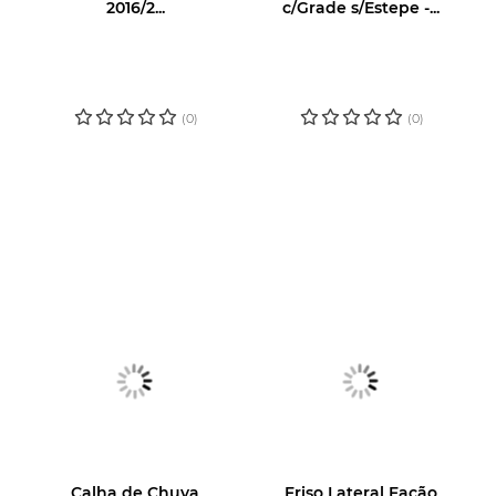
2016/2...
c/Grade s/Estepe -...
LOGIN OU
LOGIN OU
CADASTRE-SE
CADASTRE-SE
PARA VER O
PARA VER O
PREÇO
PREÇO
(0)
(0)
Calha de Chuva
Friso Lateral Facão