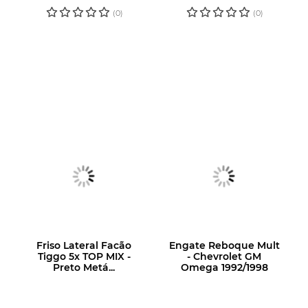
(0)
(0)
Friso Lateral Facão
Engate Reboque Mult
Tiggo 5x TOP MIX -
- Chevrolet GM
Preto Metá...
Omega 1992/1998
LOGIN OU
LOGIN OU
CADASTRE-SE
CADASTRE-SE