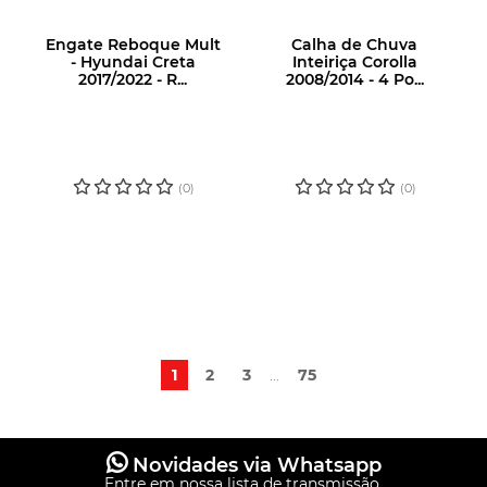
Engate Reboque Mult
Calha de Chuva
- Hyundai Creta
Inteiriça Corolla
2017/2022 - R...
2008/2014 - 4 Po...
LOGIN OU
LOGIN OU
CADASTRE-SE
CADASTRE-SE
PARA VER O
PARA VER O
PREÇO
PREÇO
(0)
(0)
1
2
3
...
75
Novidades via Whatsapp
Entre em nossa lista de transmissão.