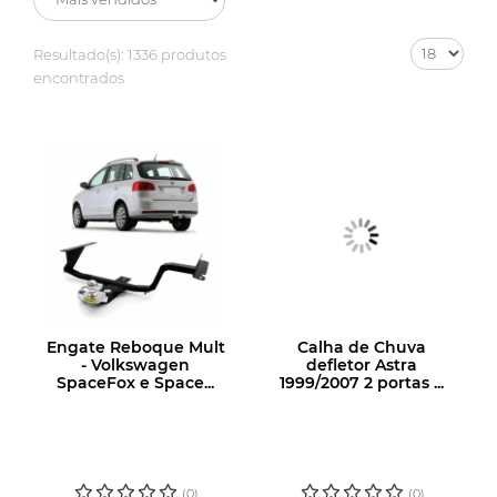
Resultado(s):
1336 produtos
encontrados
Engate Reboque Mult
Calha de Chuva
- Volkswagen
defletor Astra
SpaceFox e Space...
1999/2007 2 portas ...
LOGIN OU
LOGIN OU
CADASTRE-SE
CADASTRE-SE
PARA VER O
PARA VER O
PREÇO
PREÇO
(0)
(0)