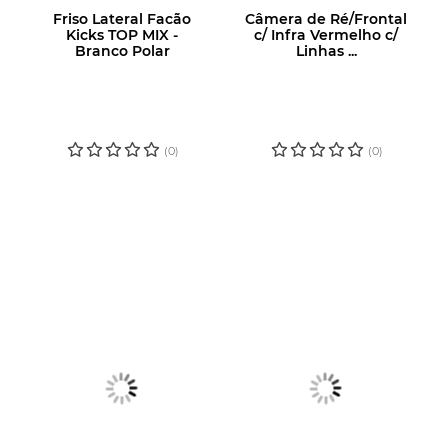
Friso Lateral Facão
Câmera de Ré/Frontal
Kicks TOP MIX -
c/ Infra Vermelho c/
Branco Polar
Linhas ...
LOGIN OU
LOGIN OU
CADASTRE-SE
CADASTRE-SE
PARA VER O
PARA VER O
PREÇO
PREÇO
(0)
(0)