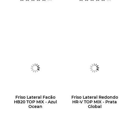
Friso Lateral Facão
Friso Lateral Redondo
HB20 TOP MIX - Azul
HR-V TOP MIX - Prata
Ocean
Global
LOGIN OU
LOGIN OU
CADASTRE-SE
CADASTRE-SE
PARA VER O
PARA VER O
PREÇO
PREÇO