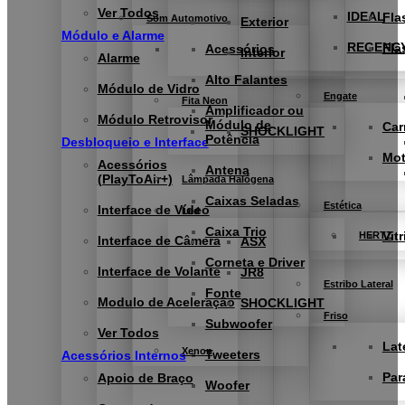
Ver Todos
IDEAL
Fla
Som Automotivo
Exterior
Módulo e Alarme
REGENC
Fla
Acessórios
Interior
Alarme
Alto Falantes
Módulo de Vidro
Engate
Fita Neon
Amplificador ou
Módulo Retrovisor
Módulo de
Car
SHOCKLIGHT
Potência
Desbloqueio e Interface
Mo
Acessórios
Antena
(PlayToAir+)
Lâmpada Halógena
Caixas Seladas
Estética
Interface de Vídeo
Led
Caixa Trio
Vitr
HERTZ
Interface de Câmera
ASX
Corneta e Driver
Interface de Volante
JR8
Estribo Lateral
Fonte
Modulo de Aceleração
SHOCKLIGHT
Friso
Subwoofer
Ver Todos
Lat
Xenon
Tweeters
Acessórios Internos
Par
Apoio de Braço
Woofer