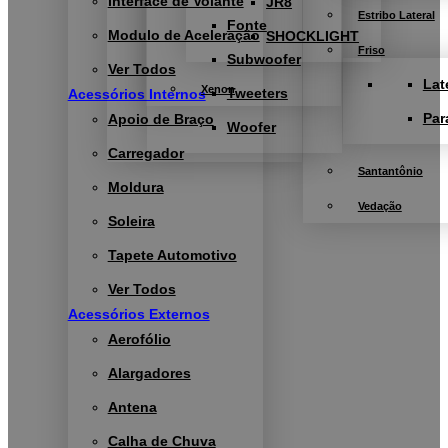
Interface de Volante
JR8
Estribo Lateral
Fonte
Modulo de Aceleração
SHOCKLIGHT
Friso
Subwoofer
Ver Todos
Lat
Xenon
Tweeters
Acessórios Internos
Par
Apoio de Braço
Woofer
Carregador
Santantônio
Moldura
Vedação
Soleira
Tapete Automotivo
Ver Todos
Acessórios Externos
Aerofólio
Alargadores
Antena
Calha de Chuva