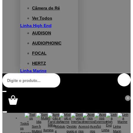
Câmera de Ré
Ver Todos
Linha High End
AUDISON
AUDIOPHONIC
FOCAL
HERTZ
Linha Marine
0
Todos
Som e
Módulo
Desblo
Acessó
Acessó
Linha
os
Ilumina
Linha
Multimí
e
queio e
rios
rios
Marin