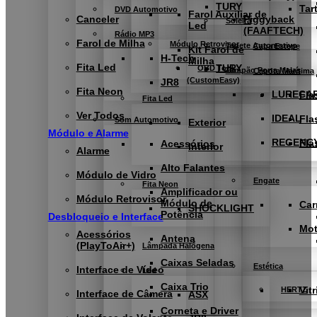
TURY
Tar
DVD Automotivo
Farol Auxiliar de
Canceler
Piggyback
Soleira
Led
(FAAFTECH)
Rádio MP3
Farol de Milha
Módulo Retrovisor
Tapete Automotivo
Capa Estepe
Kit Farol de
H-Tech
Milha
Fita Led
TURY
OBD Tool
Tampão Porta Malas
Capota Marítima
(CustomEasy)
JR8
Fita Neon
LURECA
Fla
Fita Led
Ver Todos
IDEAL
Fla
Som Automotivo
Exterior
Módulo e Alarme
REGENC
Fla
Acessórios
Interior
Alarme
Alto Falantes
Módulo de Vidro
Engate
Fita Neon
Amplificador ou
Módulo Retrovisor
Módulo de
Car
SHOCKLIGHT
Potência
Desbloqueio e Interface
Mo
Acessórios
Antena
(PlayToAir+)
Lâmpada Halógena
Caixas Seladas
Estética
Interface de Vídeo
Led
Caixa Trio
Vitr
HERTZ
Interface de Câmera
ASX
Corneta e Driver