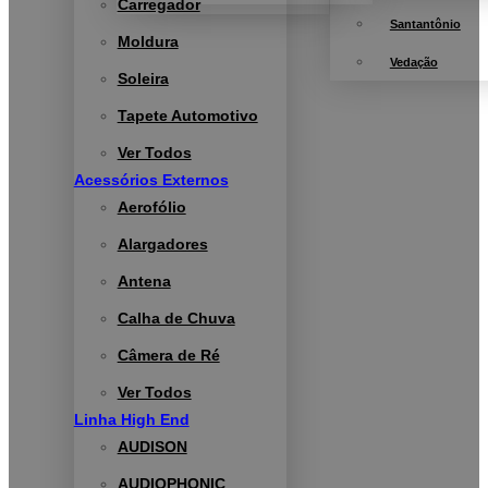
Carregador
Santantônio
Moldura
Vedação
Soleira
Tapete Automotivo
Ver Todos
Acessórios Externos
Aerofólio
Alargadores
Antena
Calha de Chuva
Câmera de Ré
Ver Todos
Linha High End
AUDISON
AUDIOPHONIC