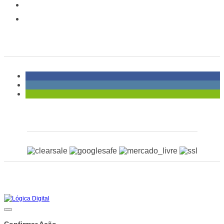
Pagamento e entregas
Política de Trocas e Devoluções
Social
Certificados
Copyright © 2026 - Todos os direitos reservados
Rua Mario Mendes, 77, Jardim Chapadão - Campinas/SP
CNPJ:
04.474.238/0001-00