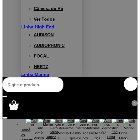
Câmera de Ré
Ver Todos
Linha High End
AUDISON
AUDIOPHONIC
FOCAL
HERTZ
Linha Marine
0
Todos
Som e
Módulo
Desblo
Acessó
Acessó
Linha
os
Ilumina
Linha
Multimí
e
queio e
rios
rios
Marin