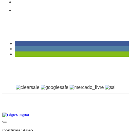
Pagamento e entregas
Política de Trocas e Devoluções
Social
Certificados
Copyright © 2026 - Todos os direitos reservados
Rua Mario Mendes, 77, Jardim Chapadão - Campinas/SP
CNPJ:
04.474.238/0001-00
Confirmar Ação