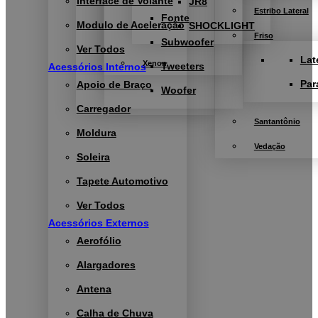
Interface de Volante
JR8
Estribo Lateral
Fonte
Modulo de Aceleração
SHOCKLIGHT
Friso
Subwoofer
Ver Todos
Lat
Xenon
Tweeters
Acessórios Internos
Par
Apoio de Braço
Woofer
Carregador
Santantônio
Moldura
Vedação
Soleira
Tapete Automotivo
Ver Todos
Acessórios Externos
Aerofólio
Alargadores
Antena
Calha de Chuva