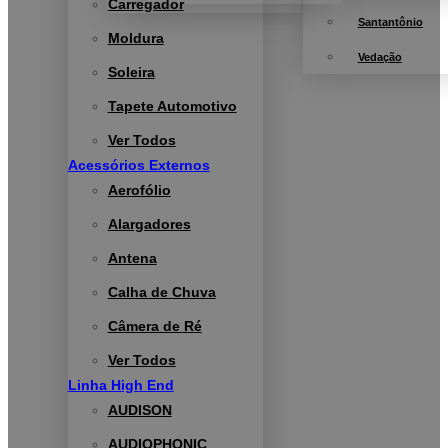
Carregador
Santantônio
Moldura
Vedação
Soleira
Tapete Automotivo
Ver Todos
Acessórios Externos
Aerofólio
Alargadores
Antena
Calha de Chuva
Câmera de Ré
Ver Todos
Linha High End
AUDISON
AUDIOPHONIC