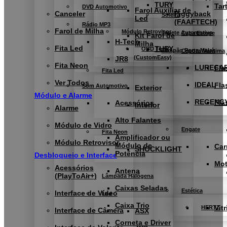
TURY
Tar
DVD Automotivo
Farol Auxiliar de
Canceler
Piggyback
Soleira
Led
(FAAFTECH)
Rádio MP3
Farol de Milha
Módulo Retrovisor
Tapete Automotivo
Capa Estepe
Kit Farol de
H-Tech
Milha
Fita Led
TURY
OBD Tool
Tampão Porta Malas
Capota Marítima
(CustomEasy)
JR8
Fita Neon
LURECA
Fla
Fita Led
Ver Todos
IDEAL
Fla
Som Automotivo
Exterior
Módulo e Alarme
REGENC
Fla
Acessórios
Interior
Alarme
Alto Falantes
Módulo de Vidro
Engate
Fita Neon
Amplificador ou
Módulo Retrovisor
Módulo de
Car
SHOCKLIGHT
Potência
Desbloqueio e Interface
Mo
Acessórios
Antena
(PlayToAir+)
Lâmpada Halógena
Caixas Seladas
Estética
Interface de Vídeo
Led
Caixa Trio
Vitr
HERTZ
Interface de Câmera
ASX
Corneta e Driver