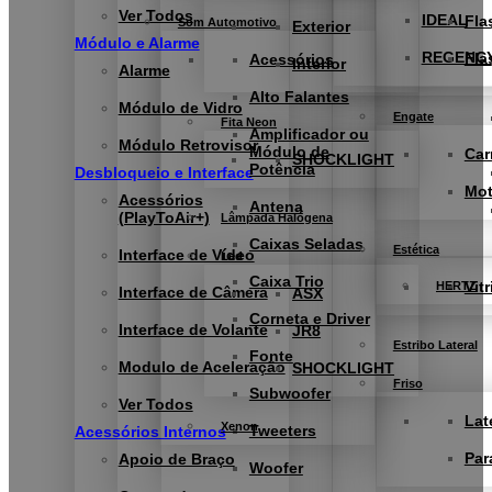
Ver Todos
IDEAL
Fla
Som Automotivo
Exterior
Módulo e Alarme
REGENC
Fla
Acessórios
Interior
Alarme
Alto Falantes
Módulo de Vidro
Engate
Fita Neon
Amplificador ou
Módulo Retrovisor
Módulo de
Car
SHOCKLIGHT
Potência
Desbloqueio e Interface
Mo
Acessórios
Antena
(PlayToAir+)
Lâmpada Halógena
Caixas Seladas
Estética
Interface de Vídeo
Led
Caixa Trio
Vitr
HERTZ
Interface de Câmera
ASX
Corneta e Driver
Interface de Volante
JR8
Estribo Lateral
Fonte
Modulo de Aceleração
SHOCKLIGHT
Friso
Subwoofer
Ver Todos
Lat
Xenon
Tweeters
Acessórios Internos
Par
Apoio de Braço
Woofer