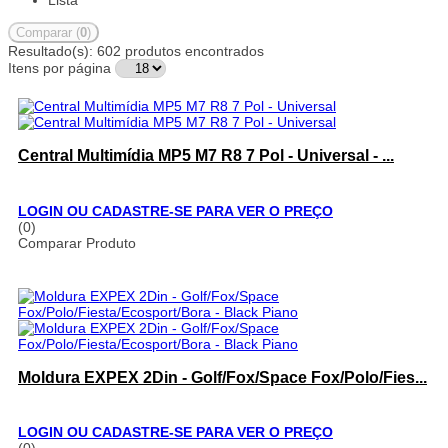
Grafite
(29)
Comparar (
0
)
Preto Fosco c/ Friso Prata
(2)
Resultado(s):
602 produtos encontrados
Black Piano c/ Friso Prata
(2)
Itens por página
Adaptador de Moldura
(4)
Marrom
(2)
Pionner
(10)
8 Polegadas
(10)
Preto
(1)
Central Multimídia MP5 M7 R8 7 Pol - Universal - ...
7 Polegadas
(5)
9 Polegadas
(5)
Android
(11)
LOGIN OU CADASTRE-SE PARA VER O PREÇO
CarPlay
(2)
(0)
10 Polegadas
(3)
Comparar Produto
Universal
(8)
Diamond
(1)
Diamond X
(3)
EVO
(1)
MP5
(2)
Champagne
(2)
MP5
(2)
Moldura EXPEX 2Din - Golf/Fox/Space Fox/Polo/Fies...
Tury
(16)
LOGIN OU CADASTRE-SE PARA VER O PREÇO