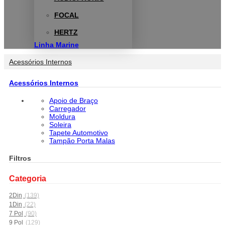
FOCAL
HERTZ
Linha Marine
Acessórios Internos
Acessórios Internos
Apoio de Braço
Carregador
Moldura
Soleira
Tapete Automotivo
Tampão Porta Malas
Filtros
Categoria
2Din
(139)
1Din
(22)
7 Pol
(90)
9 Pol
(129)